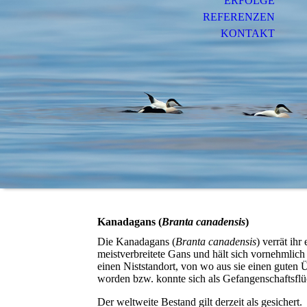
ERFOLGE
REFERENZEN
KONTAKT
Kanadagans (
Branta canadensis
)
Die Kanadagans (
Branta canadensis
) verrät ihr
meistverbreitete Gans und hält sich vornehmlich
einen Niststandort, von wo aus sie einen guten Ü
worden bzw. konnte sich als Gefangenschaftsflü
Der weltweite Bestand gilt derzeit als gesichert.