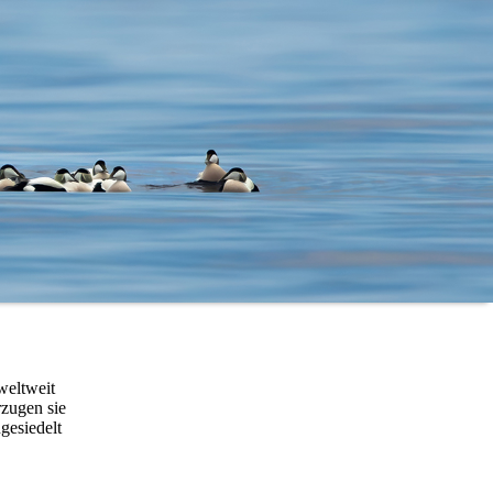
 weltweit
rzugen sie
gesiedelt