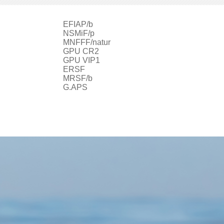
EFIAP/b
ur
NSMiF/p
MNFFF/natur
GPU CR2
GPU VIP1
ERSF
MRSF/b
G.APS