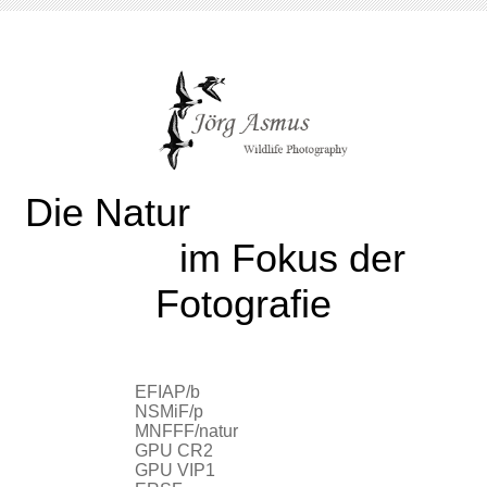
Die Natur
im Fokus der
Fotografie
EFIAP/b
NSMiF/p
MNFFF/natur
GPU CR2
GPU VIP1