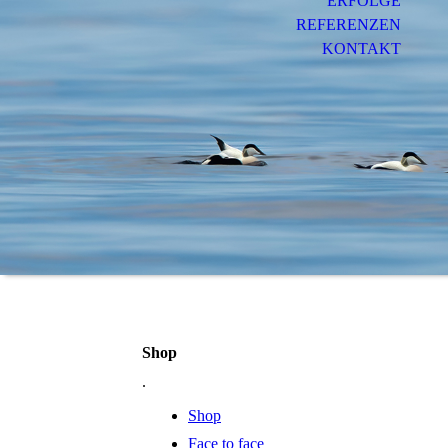
ERFOLGE
REFERENZEN
KONTAKT
Shop
.
Shop
Face to face