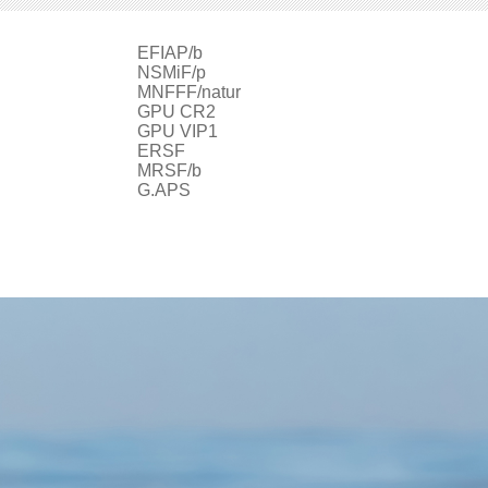
EFIAP/b
ur
NSMiF/p
MNFFF/natur
GPU CR2
GPU VIP1
ERSF
MRSF/b
G.APS