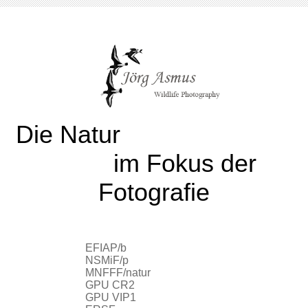
Die Natur
im Fokus der
Fotografie
EFIAP/b
NSMiF/p
MNFFF/natur
GPU CR2
GPU VIP1