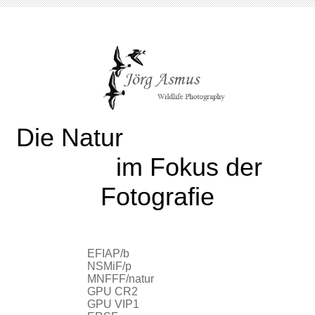
Die Natur
im Fokus der
Fotografie
EFIAP/b
NSMiF/p
MNFFF/natur
GPU CR2
GPU VIP1