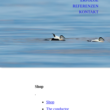
ERFOLGE
REFERENZEN
KONTAKT
Shop
.
Shop
The conductor