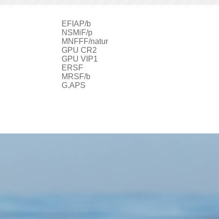
EFIAP/b
ur
NSMiF/p
MNFFF/natur
GPU CR2
GPU VIP1
ERSF
MRSF/b
G.APS